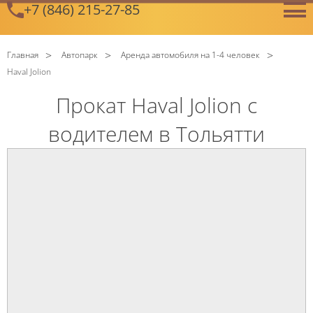
+7 (846) 215-27-85
GetError
Главная
Автопарк
Аренда автомобиля на 1-4 человек
Haval Jolion
Прокат Haval Jolion с
водителем в Тольятти
C
Политикой конфиденциальности
ознакомлен(а), даю
согласие на обработку моих Персональных данных
C
Политикой конфиденциальности
ознакомлен(а), даю
согласие на обработку моих Персональных данных