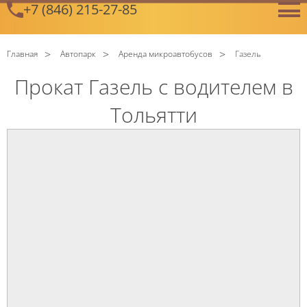
+7 (846) 215-27-85
GetError
Главная
Автопарк
Аренда микроавтобусов
Газель
Прокат Газель с водителем в
Тольятти
C
Политикой конфиденциальности
ознакомлен(а), даю
согласие на обработку моих Персональных данных
C
Политикой конфиденциальности
ознакомлен(а), даю
согласие на обработку моих Персональных данных